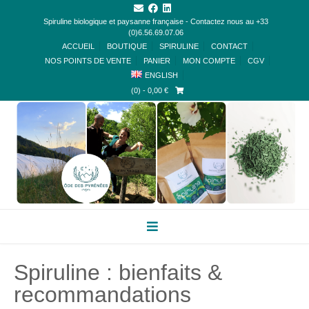
Spiruline biologique et paysanne française - Contactez nous au +33
(0)6.56.69.07.06
ACCUEIL
BOUTIQUE
SPIRULINE
CONTACT
NOS POINTS DE VENTE
PANIER
MON COMPTE
CGV
ENGLISH
(0)
- 0,00 €
Spiruline : bienfaits &
recommandations