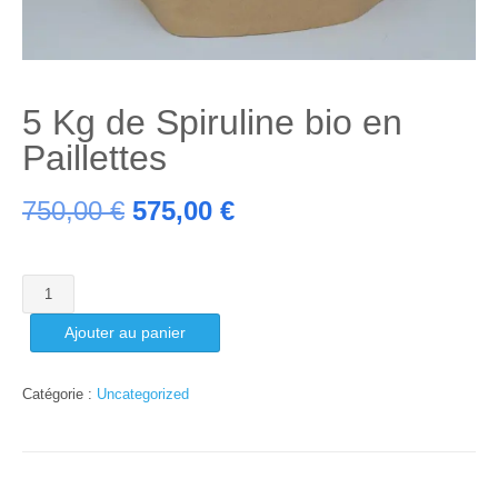
5 Kg de Spiruline bio en
Paillettes
Le
Le
750,00
€
575,00
€
prix
prix
quantité
initial
actuel
de
Ajouter au panier
5
était :
est :
Kg
de
Catégorie :
Uncategorized
750,00 €.
575,00 €.
Spiruline
bio
en
Paillettes