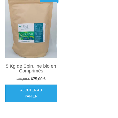
5 Kg de Spiruline bio en
Comprimés
Le
Le
675,00
€
850,00
€
prix
prix
AJOUTER AU
initial
actuel
PANIER
était :
est :
850,00 €.
675,00 €.