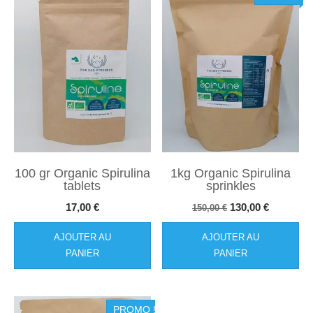
100 gr Organic Spirulina
1kg Organic Spirulina
tablets
sprinkles
Le
Le
17,00
€
130,00
€
150,00
€
prix
prix
AJOUTER AU
AJOUTER AU
initial
actuel
PANIER
PANIER
était :
est :
150,00 €.
130,00 €.
PROMO !